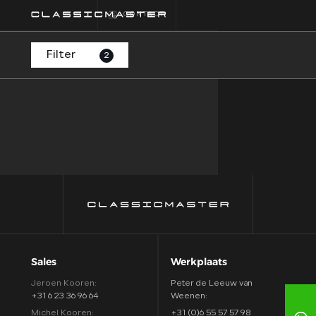
CONTACT
Filter
2
HOME
COLLECTIE
FINANCIEREN
ALGEMENE
VOORWAARDEN
CONTACT
Sales
Werkplaats
Jeroen Kooren:
Peter de Leeuw van
+31 6 23 36 96 64
Weenen:
Michel Kooren:
+31 (0)6 55 57 57 98