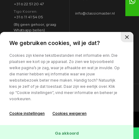
+31 6 22 51 20 47
Tigo Kooren:
info@classicmaster.nl
+31 6 11 41 54 05
(Bij geen gehoor, graag
Whatsapp bellen)
Adres
Openingstijden
We gebruiken cookies, wil je dat?
Argon 25
Maandag t/m zondag:
4751 XC Oud Gastel
Cookies zijn kleine tekstbestanden met informatie erin. Die
8:00 - 17:00
Routebeschrijving
plaatsen we kort op je apparaat. Zo zien we bijvoorbeeld
7 dagen per week
welke pagina’s je zag, waar je afhaakte en wat je invulde. Op
geopend
die manier hebben wij informatie waar we jouw
websitebezoek beter mee maken. Handig toch? Natuurlijk
kies je zelf of je dat toestaat. Daar zijn we eerlijk over. Klik
op “Cookie instellingen”, vind meer informatie en beheer je
voorkeuren.
Cookie instellingen
Cookies weigeren
Ga akkoord