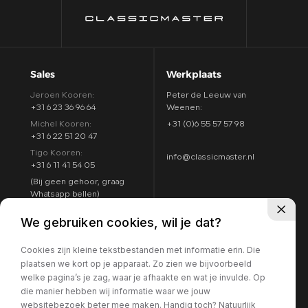
Sales
Werkplaats
Jeroen Kooren:
Peter de Leeuw van
+31 6 23 36 96 64
Weenen:
Michel Kooren:
+31 (0)6 55 57 57 98
+31 6 22 51 20 47
Tigo Kooren:
info@classicmaster.nl
+31 6 11 41 54 05
(Bij geen gehoor, graag
Whatsapp bellen)
Adres
Openingstijden
We gebruiken cookies, wil je dat?
Argon 25
Maandag t/m zondag:
4751 XC Oud Gastel
Cookies zijn kleine tekstbestanden met informatie erin. Die
8:00 - 17:00
Routebeschrijving
plaatsen we kort op je apparaat. Zo zien we bijvoorbeeld
7 dagen per week
welke pagina’s je zag, waar je afhaakte en wat je invulde. Op
geopend
die manier hebben wij informatie waar we jouw
websitebezoek beter mee maken. Handig toch? Natuurlijk