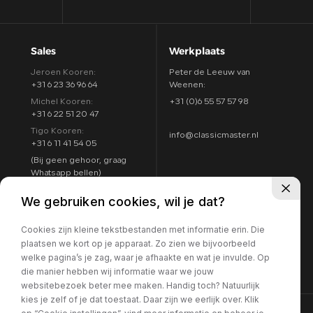
Sales
Werkplaats
Jeroen Kooren:
Peter de Leeuw van
+31 6 23 36 96 64
Weenen:
Michel Kooren:
+31 (0)6 55 57 57 98
+31 6 22 51 20 47
Tigo Kooren:
info@classicmaster.nl
+31 6 11 41 54 05
(Bij geen gehoor, graag
Whatsapp bellen)
Adres
Openingstijden
We gebruiken cookies, wil je dat?
Argon 25
Maandag t/m zondag:
4751 XC Oud Gastel
Cookies zijn kleine tekstbestanden met informatie erin. Die
8:00 - 17:00
Routebeschrijving
plaatsen we kort op je apparaat. Zo zien we bijvoorbeeld
7 dagen per week
welke pagina’s je zag, waar je afhaakte en wat je invulde. Op
geopend
die manier hebben wij informatie waar we jouw
websitebezoek beter mee maken. Handig toch? Natuurlijk
kies je zelf of je dat toestaat. Daar zijn we eerlijk over. Klik