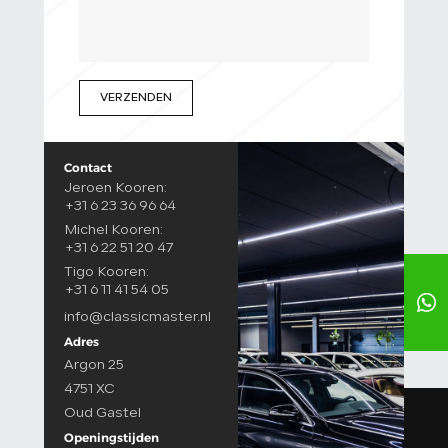
VERZENDEN
Contact
Jeroen Kooren:
+31 6 23 36 96 64
Michel Kooren:
+31 6 22 51 20 47
Tigo Kooren:
+31 6 11 41 54 05
info@classicmaster.nl
Adres
Argon 25
4751 XC
Oud Gastel
Openingstijden