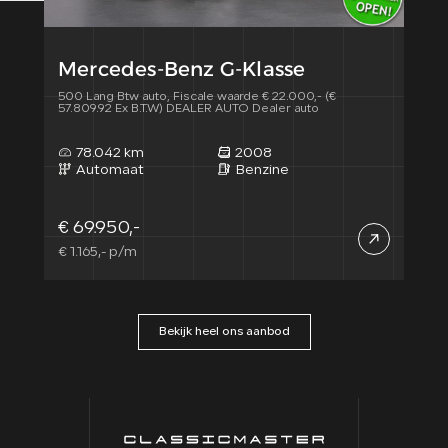
Mercedes-Benz G-Klasse
Me
500 Lang Btw auto, Fiscale waarde € 22.000,- (€
500 S
57.809.92 Ex B.T.W) DEALER AUTO Dealer auto
57.8
78.042 km
2008
6
Automaat
Benzine
A
€ 69.950,-
€ 6
€ 1.165,- p/m
€ 1.
Bekijk heel ons aanbod