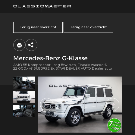
CONTACT
Terug naar overzicht
Terug naar overzicht
HOME
COLLECTIE
Mercedes-Benz G-Klasse
AMG 55 Kompressor Lang Btw auto, Fiscale waarde €
FINANCIEREN
22.000,- (€ 57.809,92 Ex B.T.W) DEALER AUTO Dealer auto
ALGEMENE
VOORWAARDEN
CONTACT