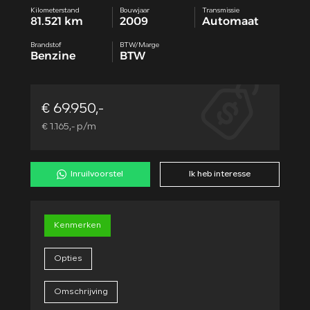
Kilometerstand
Bouwjaar
Transmissie
81.521 km
2009
Automaat
Brandstof
BTW/Marge
Benzine
BTW
€ 69.950,-
€ 1.165,- p/m
Inruilvoorstel
Ik heb interesse
Kenmerken
Opties
Omschrijving