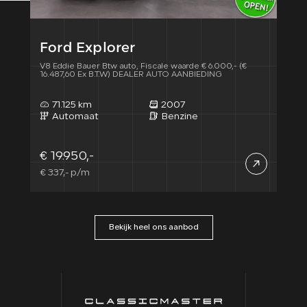
Ford Explorer
Fo
V8 Eddie Bauer Btw auto, Fiscale waarde € 6.000,- (€
XLT E
16.487,60 Ex B.T.W) DEALER AUTO AANBIEDING
15.6
71.125 km
2007
7
Automaat
Benzine
A
€ 19.950,-
€ 1
€ 337,- p/m
€ 32
Bekijk heel ons aanbod