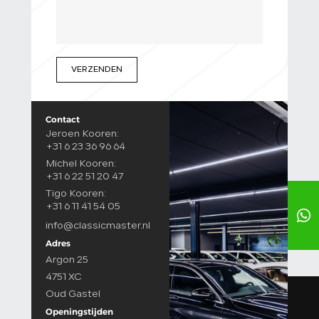
VERZENDEN
Contact
Jeroen Kooren:
+31 6 23 36 96 64
Michel Kooren:
+31 6 22 51 20 47
Tigo Kooren:
+31 6 11 41 54 05
info@classicmaster.nl
Adres
Argon 25
4751 XC
Oud Gastel
Openingstijden