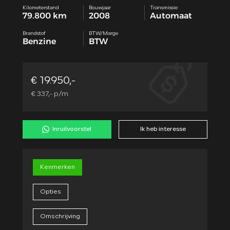
Kilometerstand
Bouwjaar
Transmissie
79.800 km
2008
Automaat
Brandstof
BTW/Marge
Benzine
BTW
€ 19.950,-
€ 337,- p/m
Inruilvoorstel
Ik heb interesse
Kenmerken
Opties
Omschrijving