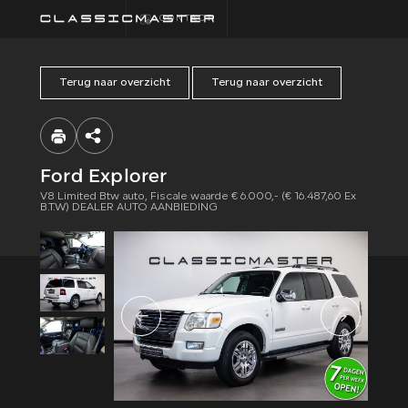
CONTACT
Terug naar overzicht
Terug naar overzicht
HOME
COLLECTIE
Ford Explorer
V8 Limited Btw auto, Fiscale waarde € 6.000,- (€ 16.487,60 Ex
FINANCIEREN
B.T.W) DEALER AUTO AANBIEDING
ALGEMENE
VOORWAARDEN
CONTACT