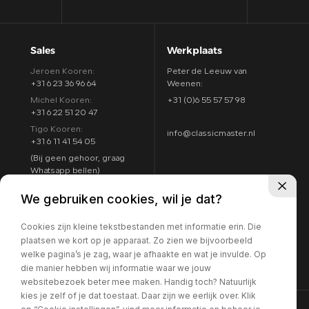
Sales
Werkplaats
Jeroen Kooren:
Peter de Leeuw van
+31 6 23 36 96 64
Weenen:
Michel Kooren:
+31 (0)6 55 57 57 98
+31 6 22 51 20 47
Tigo Kooren:
info@classicmaster.nl
+31 6 11 41 54 05
(Bij geen gehoor, graag
Whatsapp bellen)
Adres
Openingstijden
We gebruiken cookies, wil je dat?
Argon 25
Maandag t/m zondag:
4751 XC Oud Gastel
Cookies zijn kleine tekstbestanden met informatie erin. Die
8:00 - 17:00
Routebeschrijving
plaatsen we kort op je apparaat. Zo zien we bijvoorbeeld
7 dagen per week
welke pagina’s je zag, waar je afhaakte en wat je invulde. Op
geopend
die manier hebben wij informatie waar we jouw
websitebezoek beter mee maken. Handig toch? Natuurlijk
kies je zelf of je dat toestaat. Daar zijn we eerlijk over. Klik