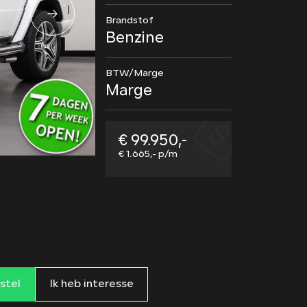
Brandstof
Benzine
BTW/Marge
Marge
€ 99.950,-
€ 1.665,- p/m
rstel
Ik heb interesse