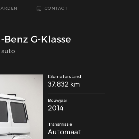
AARDEN
CONTACT
HOME
-Benz G-Klasse
 auto
COLLECTIE
FINANCIEREN
Kilometerstand
37.832 km
ALGEMENE VOORWAARDEN
Bouwjaar
CONTACT
2014
Transmissie
Automaat