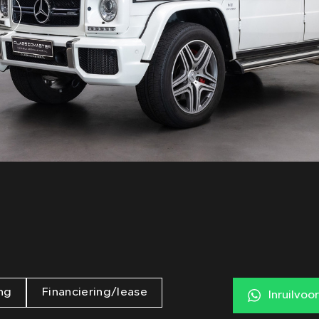
ng
Financiering/lease
Inruilvoo