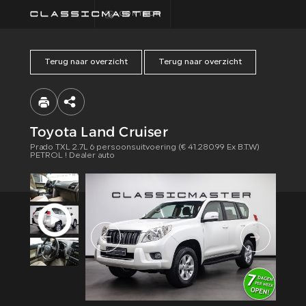
CONTACT
Terug naar overzicht
Terug naar overzicht
HOME
COLLECTIE
Toyota Land Cruiser
Prado TXL 2.7L 6 persoonsuitvoering (€ 41.280.99 Ex B.T.W)
FINANCIEREN
PETROL ! Dealer auto
ALGEMENE
VOORWAARDEN
CONTACT