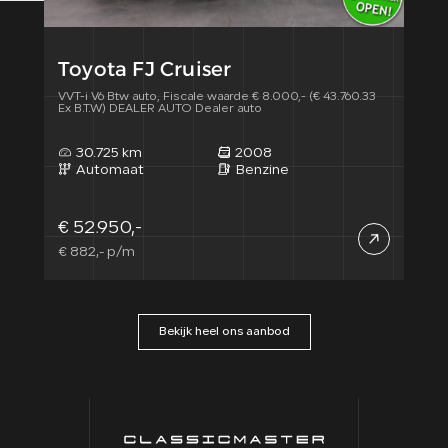
Toyota FJ Cruiser
To
VVT-i V6 Btw auto, Fiscale waarde € 8.000,- (€ 43.760.33
VVTi 
Ex B.T.W) DEALER AUTO Dealer auto
Deal
30.725 km
2008
8
Automaat
Benzine
A
€ 52.950,-
€ 4
€ 882,- p/m
€ 78
Bekijk heel ons aanbod