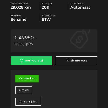
Kilometerstand
Bouwjaar
Transmissie
29.028 km
2011
Automaat
Brandstof
BTW/Marge
Benzine
BTW
€ 49.950,-
€ 832,- p/m
Inruilvoorstel
Ik heb interesse
Kenmerken
Opties
Omschrijving