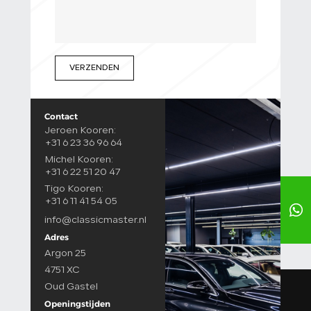
VERZENDEN
Contact
Jeroen Kooren:
+31 6 23 36 96 64
Michel Kooren:
+31 6 22 51 20 47
Tigo Kooren:
+31 6 11 41 54 05
info@classicmaster.nl
Adres
Argon 25
4751 XC
Oud Gastel
Openingstijden