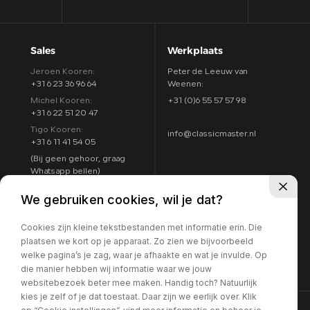
Sales
Werkplaats
Jeroen Kooren:
Peter de Leeuw van
+31 6 23 36 96 64
Weenen:
Michel Kooren:
+31 (0)6 55 57 57 98
+31 6 22 51 20 47
Tigo Kooren:
info@classicmaster.nl
+31 6 11 41 54 05
(Bij geen gehoor, graag
Whatsapp bellen)
Adres
Openingstijden
We gebruiken cookies, wil je dat?
Argon 25
Maandag t/m zondag:
4751 XC Oud Gastel
Cookies zijn kleine tekstbestanden met informatie erin. Die
8:00 - 17:00
Routebeschrijving
plaatsen we kort op je apparaat. Zo zien we bijvoorbeeld
7 dagen per week
welke pagina’s je zag, waar je afhaakte en wat je invulde. Op
geopend
die manier hebben wij informatie waar we jouw
websitebezoek beter mee maken. Handig toch? Natuurlijk
kies je zelf of je dat toestaat. Daar zijn we eerlijk over. Klik