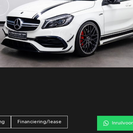
ng
Financiering/lease
Inruilvoo