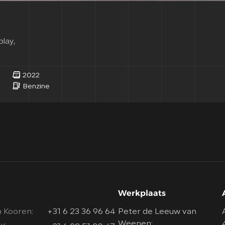
lay,
2022
Benzine
Werkplaats
 Kooren:
+31 6 23 36 96 64
Peter de Leeuw van
Weenen: