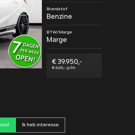
Brandstof
Benzine
BTW/Marge
Marge
€ 39.950,-
€ 665,- p/m
rstel
Ik heb interesse