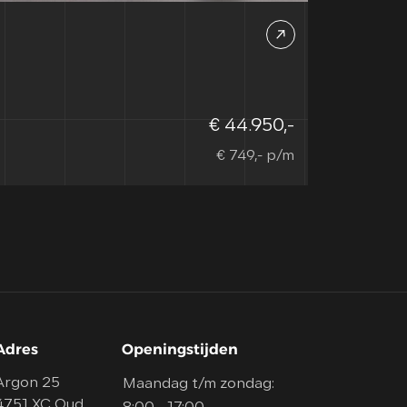
€ 44.950,-
€ 749,- p/m
Adres
Openingstijden
Argon 25
Maandag t/m zondag:
4751 XC Oud