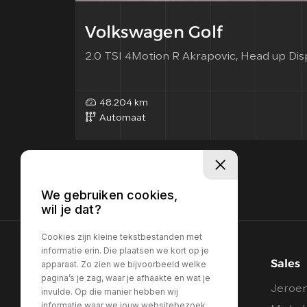
Volkswagen Golf
2.0 TSI 4Motion R Akrapovic, Head up Disp
48.204 km
Automaat
We gebruiken cookies,
wil je dat?
Cookies zijn kleine tekstbestanden met
informatie erin. Die plaatsen we kort op je
Sales
apparaat. Zo zien we bijvoorbeeld welke
pagina’s je zag, waar je afhaakte en wat je
Jeroen
invulde. Op die manier hebben wij
informatie waar we jouw websitebezoek