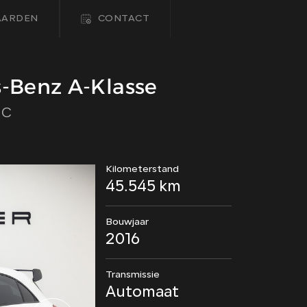
AARDEN
CONTACT
HOME
-Benz A-Klasse
IC
COLLECTIE
FINANCIEREN
Kilometerstand
45.545 km
ALGEMENE VOORWAARDEN
Bouwjaar
CONTACT
2016
Transmissie
Automaat