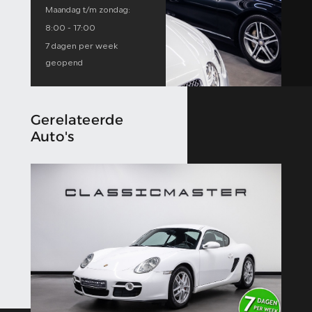
Maandag t/m zondag:
8:00 - 17:00
7 dagen per week
geopend
Gerelateerde
Auto's