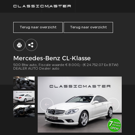
CONTACT
Terug naar overzicht
Terug naar overzicht
HOME
COLLECTIE
Mercedes-Benz CL-Klasse
500 Btw auto, Fiscale waarde € 8.000,- (€ 24.752.07 Ex B.T.W)
FINANCIEREN
DEALER AUTO Dealer auto
ALGEMENE
VOORWAARDEN
CONTACT