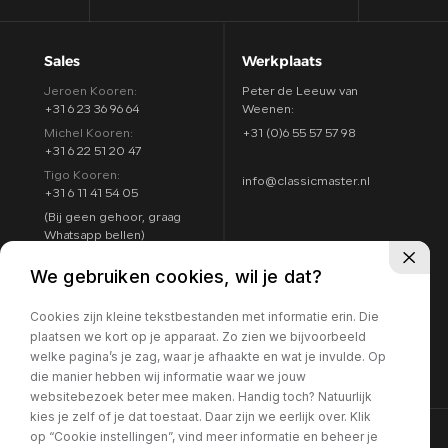
Sales
Werkplaats
Jeroen Kooren:
Peter de Leeuw van
+31 6 23 36 96 64
Weenen:
Michel Kooren:
+31 (0)6 55 57 57 98
+31 6 22 51 20 47
Tigo Kooren:
info@classicmaster.nl
+31 6 11 41 54 05
(Bij geen gehoor, graag
Whatsapp bellen)
Adres
Openingstijden
We gebruiken cookies, wil je dat?
Argon 25
Maandag t/m zondag:
4751 XC Oud Gastel
Cookies zijn kleine tekstbestanden met informatie erin. Die
8:00 - 17:00
Routebeschrijving
plaatsen we kort op je apparaat. Zo zien we bijvoorbeeld
7 dagen per week
welke pagina’s je zag, waar je afhaakte en wat je invulde. Op
geopend
die manier hebben wij informatie waar we jouw
websitebezoek beter mee maken. Handig toch? Natuurlijk
kies je zelf of je dat toestaat. Daar zijn we eerlijk over. Klik
op “Cookie instellingen”, vind meer informatie en beheer je