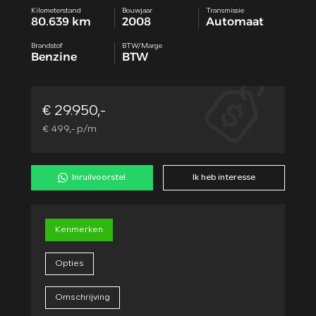
Kilometerstand
Bouwjaar
Transmissie
80.639 km
2008
Automaat
Brandstof
BTW/Marge
Benzine
BTW
€ 29.950,-
€ 499,- p/m
Inruilvoorstel
Ik heb interesse
Kenmerken
Opties
Omschrijving