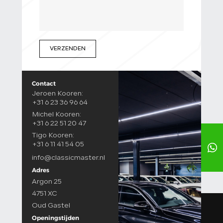
VERZENDEN
Contact
Jeroen Kooren:
+31 6 23 36 96 64
Michel Kooren:
+31 6 22 51 20 47
Tigo Kooren:
+31 6 11 41 54 05
info@classicmaster.nl
Adres
Argon 25
4751 XC
Oud Gastel
Openingstijden