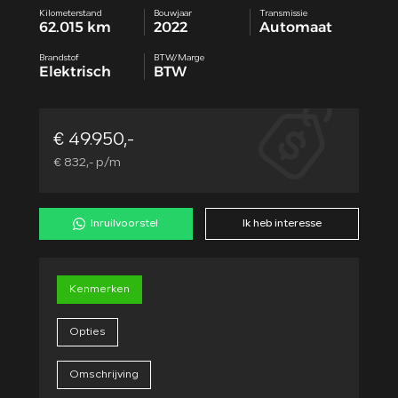
Kilometerstand
Bouwjaar
Transmissie
62.015 km
2022
Automaat
Brandstof
BTW/Marge
Elektrisch
BTW
€ 49.950,-
€ 832,- p/m
Inruilvoorstel
Ik heb interesse
Kenmerken
Opties
Omschrijving