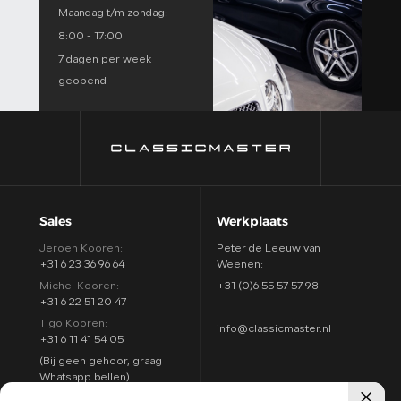
Maandag t/m zondag:
8:00 - 17:00
7 dagen per week
geopend
Sales
Werkplaats
Jeroen Kooren:
Peter de Leeuw van
+31 6 23 36 96 64
Weenen:
Michel Kooren:
+31 (0)6 55 57 57 98
+31 6 22 51 20 47
Tigo Kooren:
info@classicmaster.nl
+31 6 11 41 54 05
(Bij geen gehoor, graag
Whatsapp bellen)
Adres
Openingstijden