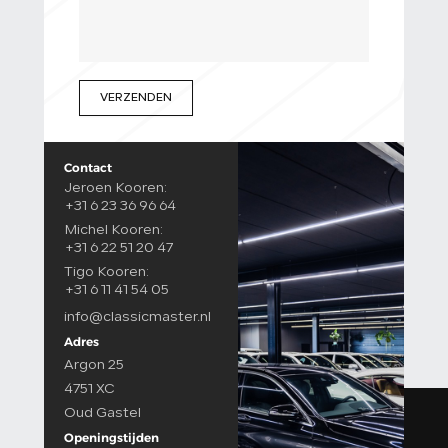
VERZENDEN
Contact
Jeroen Kooren:
+31 6 23 36 96 64
Michel Kooren:
+31 6 22 51 20 47
Tigo Kooren:
+31 6 11 41 54 05
info@classicmaster.nl
Adres
Argon 25
4751 XC
Oud Gastel
Openingstijden