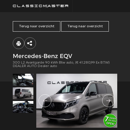
CONTACT
Terug naar overzicht
Terug naar overzicht
HOME
COLLECTIE
Mercedes-Benz EQV
300 L2 Avantgarde 90 kWh Btw auto, (€ 41.280,99 Ex B.T.W)
FINANCIEREN
DEALER AUTO Dealer auto
ALGEMENE
VOORWAARDEN
CONTACT