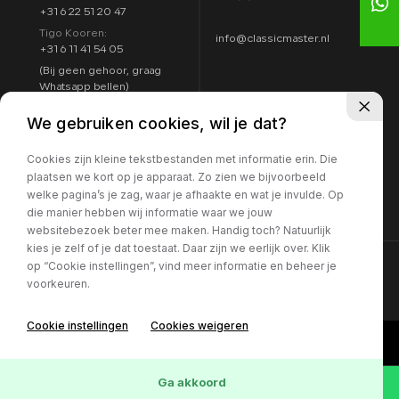
+31 6 22 51 20 47
Tigo Kooren:
info@classicmaster.nl
+31 6 11 41 54 05
(Bij geen gehoor, graag
Whatsapp bellen)
Adres
Openingstijden
We gebruiken cookies, wil je dat?
Argon 25
Maandag t/m zondag:
4751 XC Oud Gastel
Cookies zijn kleine tekstbestanden met informatie erin. Die
8:00 - 17:00
Routebeschrijving
plaatsen we kort op je apparaat. Zo zien we bijvoorbeeld
7 dagen per week
welke pagina’s je zag, waar je afhaakte en wat je invulde. Op
geopend
die manier hebben wij informatie waar we jouw
websitebezoek beter mee maken. Handig toch? Natuurlijk
kies je zelf of je dat toestaat. Daar zijn we eerlijk over. Klik
op “Cookie instellingen”, vind meer informatie en beheer je
voorkeuren.
Cookie instellingen
Cookies weigeren
Ga akkoord