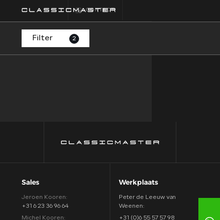
CONTACT
Filter
2
HOME
COLLECTIE
FINANCIEREN
ALGEMENE
VOORWAARDEN
CONTACT
Sales
Werkplaats
Jeroen Kooren:
Peter de Leeuw van
+31 6 23 36 96 64
Weenen:
Michel Kooren:
+31 (0)6 55 57 57 98