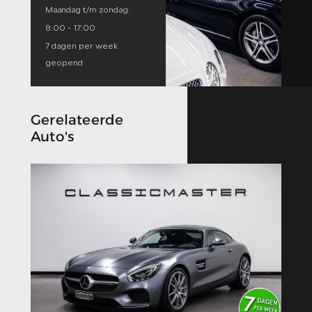
Maandag t/m zondag:
8:00 - 17:00
7 dagen per week
geopend
Gerelateerde
Auto's