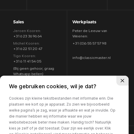
Sales
Werkplaats
Jeroen Kooren:
Peter de Leeuw van
+31 6 23 36 96 64
Weenen:
Michel Kooren:
+31 (0)6 55 57 57 98
+31 6 22 51 20 47
Tigo Kooren:
info@classicmaster.nl
+31 6 11 41 54 05
(Bij geen gehoor, graag
Whatsapp bellen)
Adres
Openingstijden
We gebruiken cookies, wil je dat?
Argon 25
Maandag t/m zondag:
4751 XC Oud Gastel
Cookies zijn kleine tekstbestanden met informatie erin. Die
8:00 - 17:00
Routebeschrijving
plaatsen we kort op je apparaat. Zo zien we bijvoorbeeld
7 dagen per week
welke pagina’s je zag, waar je afhaakte en wat je invulde. Op
geopend
die manier hebben wij informatie waar we jouw
websitebezoek beter mee maken. Handig toch? Natuurlijk
kies je zelf of je dat toestaat. Daar zijn we eerlijk over. Klik