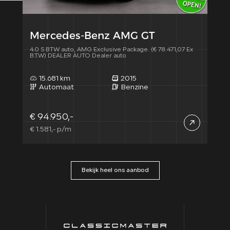
Mercedes-Benz AMG GT
4.0 S BTW auto, AMG Exclusive Package. (€ 78.471,07 Ex
B.T.W) DEALER AUTO Dealer auto
15.681 km
2015
Automaat
Benzine
€ 94.950,-
€ 1.581,- p/m
Bekijk heel ons aanbod