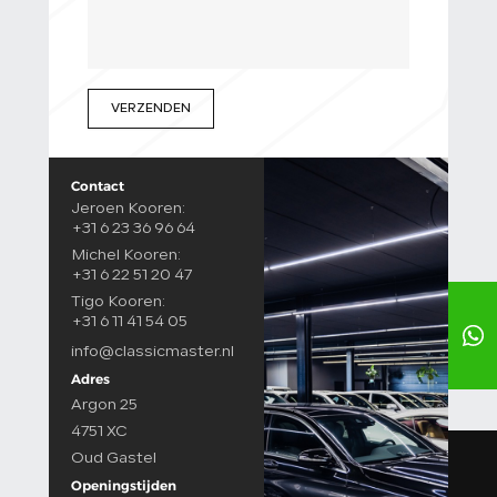
VERZENDEN
Contact
Jeroen Kooren:
+31 6 23 36 96 64
Michel Kooren:
+31 6 22 51 20 47
Tigo Kooren:
+31 6 11 41 54 05
info@classicmaster.nl
Adres
Argon 25
4751 XC
Oud Gastel
Openingstijden