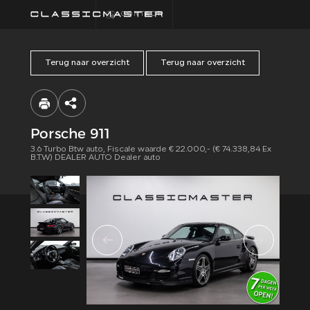
CONTACT
Terug naar overzicht
Terug naar overzicht
HOME
COLLECTIE
Porsche 911
3.6 Turbo Btw auto, Fiscale waarde € 22.000,- (€ 74.338,84 Ex
FINANCIEREN
B.T.W) DEALER AUTO Dealer auto
ALGEMENE
VOORWAARDEN
CONTACT