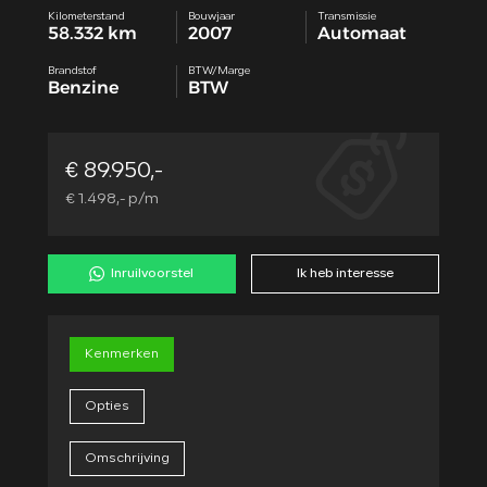
Kilometerstand
Bouwjaar
Transmissie
58.332 km
2007
Automaat
Brandstof
BTW/Marge
Benzine
BTW
€ 89.950,-
€ 1.498,- p/m
Inruilvoorstel
Ik heb interesse
Kenmerken
Opties
Omschrijving