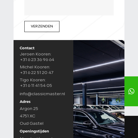
VERZENDEN
Contact
Jeroen Kooren:
+31 6 23 36 96 64
Michel Kooren:
+31 6 22 51 20 47
Tigo Kooren:
+31 6 11 41 54 05
info@classicmaster.nl
Adres
Argon 25
4751 XC
Oud Gastel
Openingstijden