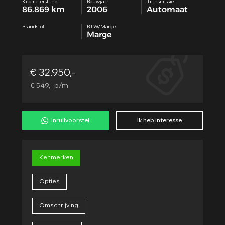
Kilometerstand
Bouwjaar
Transmissie
86.869 km
2006
Automaat
Brandstof
BTW/Marge
Marge
€ 32.950,-
€ 549,- p/m
Inruilvoorstel
Ik heb interesse
Kenmerken
Opties
Omschrijving