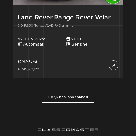
Land Rover Range Rover Velar
Fo
2.0 P250 Turbo AWD R-Dynamic
7 Pe
100.952 km
2018
7
Automaat
Benzine
A
€ 36.950,-
€ 2
€ 615,- p/m
€ 48
Bekijk heel ons aanbod