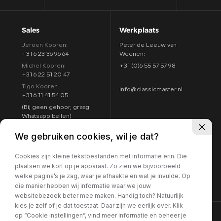
Sales
Werkplaats
Jeroen Kooren:
Peter de Leeuw van
+31 6 23 36 96 64
Weenen:
Michel Kooren:
+31 (0)6 55 57 57 98
+31 6 22 51 20 47
Tigo Kooren:
info@classicmaster.nl
+31 6 11 41 54 05
(Bij geen gehoor, graag
Whatsapp bellen)
Adres
Openingstijden
We gebruiken cookies, wil je dat?
Argon 25
Maandag t/m zondag:
4751 XC Oud Gastel
Cookies zijn kleine tekstbestanden met informatie erin. Die
8:00 - 17:00
Routebeschrijving
plaatsen we kort op je apparaat. Zo zien we bijvoorbeeld
7 dagen per week
welke pagina’s je zag, waar je afhaakte en wat je invulde. Op
geopend
die manier hebben wij informatie waar we jouw
websitebezoek beter mee maken. Handig toch? Natuurlijk
kies je zelf of je dat toestaat. Daar zijn we eerlijk over. Klik
op “Cookie instellingen”, vind meer informatie en beheer je