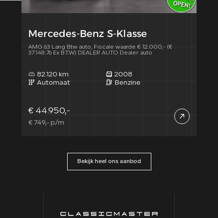
Mercedes-Benz S-Klasse
Me
AMG 63 Lang Btw auto, Fiscale waarde € 12.000,- (€
400 
37.148.76 Ex B.T.W) DEALER AUTO Dealer auto
37.97
82.120 km
2008
5
Automaat
Benzine
A
€ 44.950,-
€ 4
€ 749,- p/m
€ 76
Bekijk heel ons aanbod