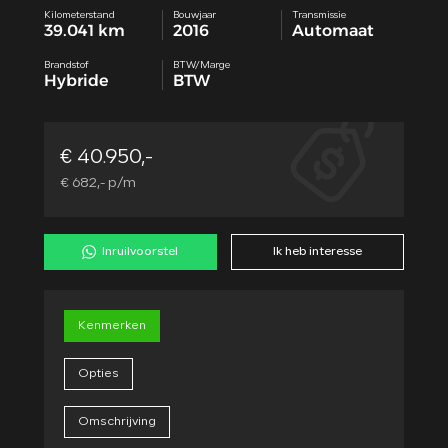
Kilometerstand
Bouwjaar
Transmissie
39.041 km
2016
Automaat
Brandstof
BTW/Marge
Hybride
BTW
€ 40.950,-
€ 682,- p/m
Inruilvoorstel
Ik heb interesse
Kenmerken
Opties
Omschrijving