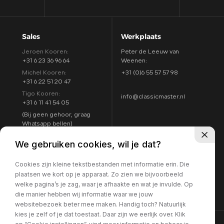
Sales
Werkplaats
Jeroen Kooren:
Peter de Leeuw van
+31 6 23 36 96 64
Weenen:
Michel Kooren:
+31 (0)6 55 57 57 98
+31 6 22 51 20 47
Tigo Kooren:
info@classicmaster.nl
+31 6 11 41 54 05
(Bij geen gehoor, graag
Whatsapp bellen)
Adres
Openingstijden
We gebruiken cookies, wil je dat?
Argon 25
Maandag t/m zondag:
4751 XC Oud Gastel
Cookies zijn kleine tekstbestanden met informatie erin. Die
8:00 - 17:00
Routebeschrijving
plaatsen we kort op je apparaat. Zo zien we bijvoorbeeld
7 dagen per week
welke pagina’s je zag, waar je afhaakte en wat je invulde. Op
geopend
die manier hebben wij informatie waar we jouw
websitebezoek beter mee maken. Handig toch? Natuurlijk
kies je zelf of je dat toestaat. Daar zijn we eerlijk over. Klik