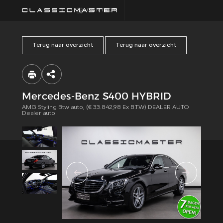
CONTACT
Terug naar overzicht
Terug naar overzicht
HOME
COLLECTIE
Mercedes-Benz S400 HYBRID
AMG Styling Btw auto, (€ 33.842,98 Ex B.T.W) DEALER AUTO
FINANCIEREN
Dealer auto
ALGEMENE
VOORWAARDEN
CONTACT