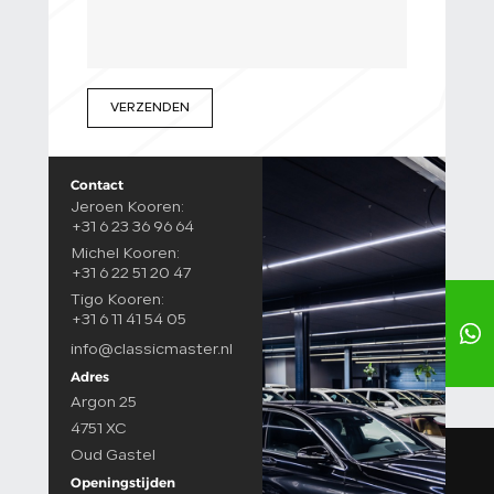
VERZENDEN
Contact
Jeroen Kooren:
+31 6 23 36 96 64
Michel Kooren:
+31 6 22 51 20 47
Tigo Kooren:
+31 6 11 41 54 05
info@classicmaster.nl
Adres
Argon 25
4751 XC
Oud Gastel
Openingstijden