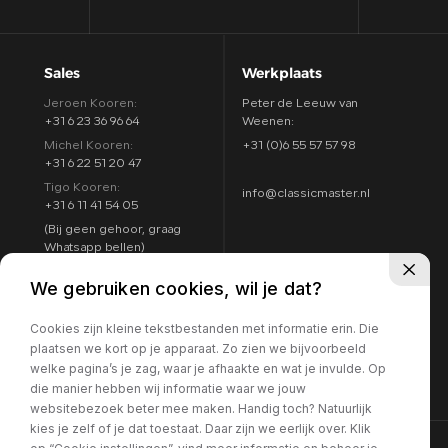
Sales
Werkplaats
Jeroen Kooren:
Peter de Leeuw van
+31 6 23 36 96 64
Weenen:
Michel Kooren:
+31 (0)6 55 57 57 98
+31 6 22 51 20 47
Tigo Kooren:
info@classicmaster.nl
+31 6 11 41 54 05
(Bij geen gehoor, graag
Whatsapp bellen)
Adres
Openingstijden
We gebruiken cookies, wil je dat?
Argon 25
Maandag t/m zondag:
4751 XC Oud Gastel
Cookies zijn kleine tekstbestanden met informatie erin. Die
8:00 - 17:00
Routebeschrijving
plaatsen we kort op je apparaat. Zo zien we bijvoorbeeld
7 dagen per week
welke pagina’s je zag, waar je afhaakte en wat je invulde. Op
geopend
die manier hebben wij informatie waar we jouw
websitebezoek beter mee maken. Handig toch? Natuurlijk
kies je zelf of je dat toestaat. Daar zijn we eerlijk over. Klik