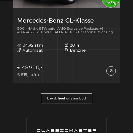
Mercedes-Benz GL-Klasse
To
500 4-Matic BTW auto, AMG Exclusive Package. (€
VVTi 
40.454.55 Ex B.T.W) DEALER AUTO 7 Persoonsuitvoering
Ex B
84.924 km
2014
6
Automaat
Benzine
A
€ 48.950,-
€ 4
€ 815,- p/m
€ 81
Bekijk heel ons aanbod