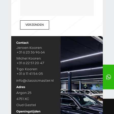
VERZENDEN
Contact
Jeroen Kooren:
+31 6 23 36 96 64
Michel Kooren:
+31 6 22 51 20 47
Tigo Kooren:
+31 6 11 41 54 05
info@classicmaster.nl
Adres
Argon 25
4751 XC
Oud Gastel
Openingstijden