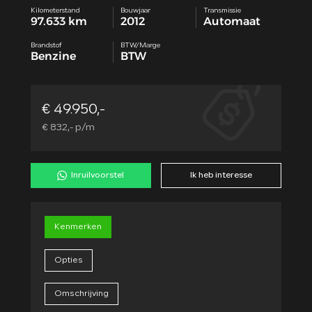
Kilometerstand
Bouwjaar
Transmissie
97.633 km
2012
Automaat
Brandstof
BTW/Marge
Benzine
BTW
€ 49.950,-
€ 832,- p/m
Inruilvoorstel
Ik heb interesse
Kenmerken
Opties
Omschrijving