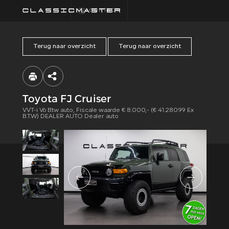
CONTACT
Terug naar overzicht
Terug naar overzicht
HOME
COLLECTIE
Toyota FJ Cruiser
VVT-i V6 Btw auto, Fiscale waarde € 8.000,- (€ 41.280.99 Ex
FINANCIEREN
B.T.W) DEALER AUTO Dealer auto
ALGEMENE
VOORWAARDEN
CONTACT